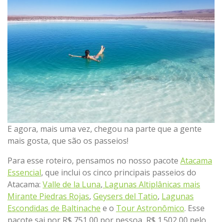
E agora, mais uma vez, chegou na parte que a gente
mais gosta, que são os passeios!
Para esse roteiro, pensamos no nosso pacote
Atacama
Essencial
, que inclui os cinco principais passeios do
Atacama:
Valle de la Luna
,
Lagunas Altiplânicas mais
Mirante Piedras Rojas
,
Geysers del Tatio
,
Lagunas
Escondidas de Baltinache
e o
Tour Astronômico
. Esse
pacote sai por R$ 751,00 por pessoa, R$ 1.502,00 pelo