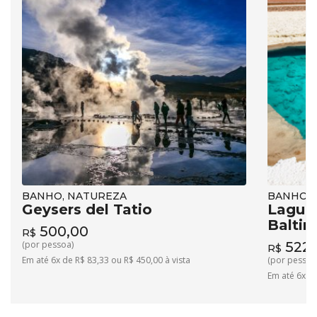
BANHO, NATUREZA
BANHO, 
Geysers del Tatio
Lagun
Baltin
500,00
R$
(por pessoa)
522,
R$
Em até 6x de R$ 83,33 ou R$ 450,00 à vista
(por pessoa
Em até 6x de