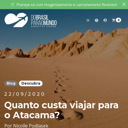
Planeje-se com reagendamento e cancelamento flexíveis!
event_available
0
menu
help
account_circle
shopping_cart
Blog
Descubra
22/09/2020
Quanto custa viajar para
o Atacama?
Por Nicolle Podlasek