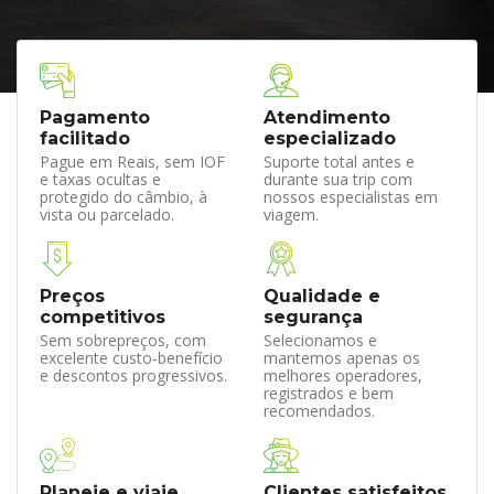
Pagamento
Atendimento
facilitado
especializado
Pague em Reais, sem IOF
Suporte total antes e
e taxas ocultas e
durante sua trip com
protegido do câmbio, à
nossos especialistas em
vista ou parcelado.
viagem.
Preços
Qualidade e
competitivos
segurança
Sem sobrepreços, com
Selecionamos e
excelente custo-benefício
mantemos apenas os
e descontos progressivos.
melhores operadores,
registrados e bem
recomendados.
Planeje e viaje
Clientes satisfeitos