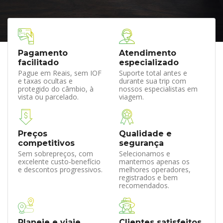
Pagamento
Atendimento
facilitado
especializado
Pague em Reais, sem IOF
Suporte total antes e
e taxas ocultas e
durante sua trip com
protegido do câmbio, à
nossos especialistas em
vista ou parcelado.
viagem.
Preços
Qualidade e
competitivos
segurança
Sem sobrepreços, com
Selecionamos e
excelente custo-benefício
mantemos apenas os
e descontos progressivos.
melhores operadores,
registrados e bem
recomendados.
Planeje e viaje
Clientes satisfeitos