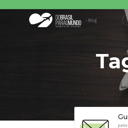
Pesquisar p
› Blog
Ta
Gu
Junte