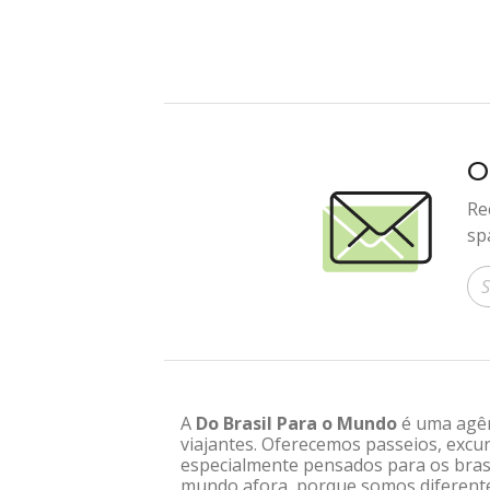
O
Re
sp
In
A
Do Brasil Para o Mundo
é uma agênc
viajantes. Oferecemos passeios, excur
especialmente pensados para os brasi
mundo afora, porque somos diferentes