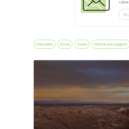
caixa
Insir
Descubra
Dicas
Guias
Monte sua viagem