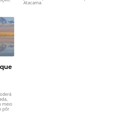
Atacama.
 que
poderá
ada,
m meio
o pôr