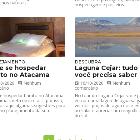
nos naturais!
hospedagem e passeios.
EJAMENTO
DESCUBRA
e se hospedar
Laguna Cejar: tudo
ato no Atacama
você precisa saber
10/2020
·
Nenhum
16/10/2020
·
Nenhum
comment
event
comment
ário
comentário
e hospedar barato no Atacama
No tour da Laguna Cejar você 
ma tarefa muito fácil, por isso,
entrar numa lagoa de água salg
os aqui algumas sugestões para
ver dois poços de água doce e
 no planejamento da sua
ao salar e apreciar um magnífic
.
do sol.