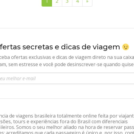
1
(página atual)
2
3
4
»
(próxima página)
fertas secretas e dicas de viagem
ceba ofertas exclusivas e dicas de viagem direto na sua caix
am, sem estresse e você pode desinscrever-se quando quise
sira seu e-mail
ia de viagens brasileira totalmente online feita por viajan
sões, tours e experiências fora do Brasil com diferenciais
leiros. Somos o seu melhor aliado na hora de reservar pas
: acreditamos que cada passageiro é único e, por isso, co