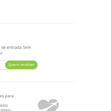
a de entrada. Sem
r!
Quero receber
tes para
seios
ntamos