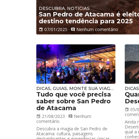
DESCUBRA, NOTÍCIAS
San Pedro de Atacama é eleit
destino tendência para 2025
07/01/2025
·
Nenhum comentário
event
comment
DICAS, GUIAS, MONTE SUA VIAGEM, PLANEJAMENTO
DICA
Tudo que você precisa
Quan
saber sobre San Pedro
Des
de Atacama
05/
event
coment
21/08/2023
·
Nenhum
event
comment
comentário
Ainda n
Desert
Descubra a magia de San Pedro de
qual a
Atacama: cultura, paisagens
conhece
deslumbrantes e experiências únicas