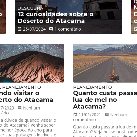
D
M
DESCUBRA
o
12 curiosidades sobre o
Deserto do Atacama
25/07/2024
·
1 comentário
event
comment
eve
S, PLANEJAMENTO
PLANEJAMENTO
do visitar o
Quanto custa passa
erto do Atacama
lua de mel no
Atacama?
07/2023
·
Nenhum
comment
ário
11/01/2021
·
Nenhum
event
comment
comentário
a dúvida de quando visitar o
o do Atacama? Venha saber
Quanto custa passar a lua de m
 melhor época do ano para
Atacama? Veja nesse post todo
r suas paisagens incríveis e
valores com passagem, aliment