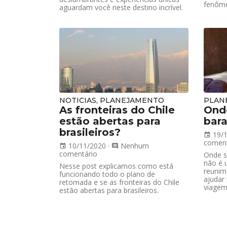
fenôme
aguardam você neste destino incrível.
NOTÍCIAS, PLANEJAMENTO
PLAN
As fronteiras do Chile
Ond
estão abertas para
bar
brasileiros?
19/
event
coment
10/11/2020
·
Nenhum
event
comment
comentário
Onde s
não é u
Nesse post explicamos como está
reunim
funcionando todo o plano de
ajudar
retomada e se as fronteiras do Chile
viagem
estão abertas para brasileiros.