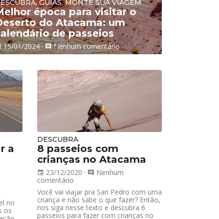
ESCUBRA, GUIAS, MONTE SUA VIAGEM
elhor época para visitar o
Deserto do Atacama: um
calendário de passeios
15/01/2024
·
Nenhum comentário
nt
comment
DESCUBRA
r a
8 passeios com
crianças no Atacama
23/12/2020
·
Nenhum
event
comment
comentário
Você vai viajar pra San Pedro com uma
criança e não sabe o que fazer? Então,
el no
nos siga nesse texto e descubra 6
s os
passeios para fazer com crianças no
ação,