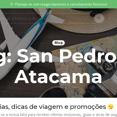
Planeje-se com reagendamento e cancelamento flexíveis!
event_available
rodutos
search
Blog
g:
San Pedro
Atacama
ias, dicas de viagem e promoções
-se a nossa lista para receber ofertas exclusivas, guias e dicas de v