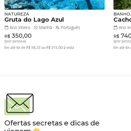
NATUREZA
BANHO,
Gruta do Lago Azul
Cacho
Ano inteiro
·
Manhã
·
Português
Ano in
calendar_today
schedule
translate
calendar_today
350,00
740
R$
R$
(por pessoa)
(por pess
Em até 6x de R$ 58,33 ou R$ 315,00 à vista
Em até 6x 
Ofertas secretas e dicas de