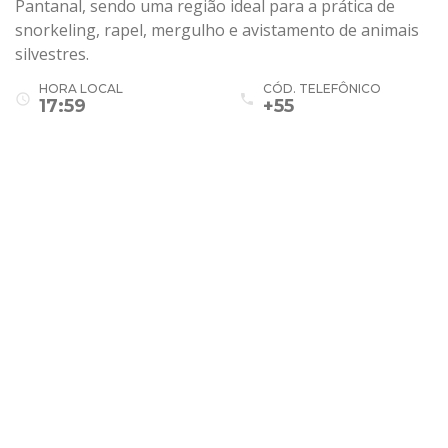
Pantanal, sendo uma região ideal para a prática de
snorkeling, rapel, mergulho e avistamento de animais
silvestres.
HORA LOCAL
CÓD. TELEFÔNICO
access_time
phone
17:59
+55