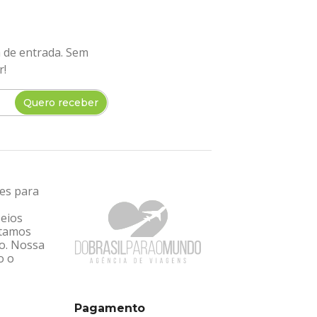
a de entrada. Sem
r!
Quero receber
tes para
seios
ntamos
ro. Nossa
o o
Pagamento