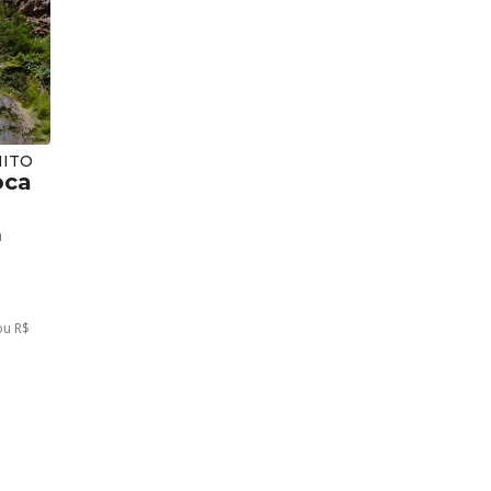
NITO
oca
a
ou R$