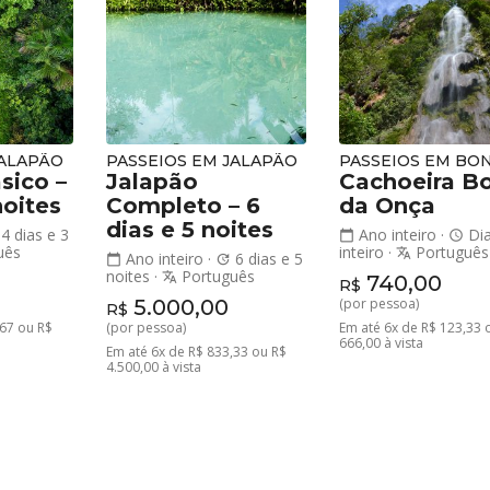
JALAPÃO
PASSEIOS EM JALAPÃO
PASSEIOS EM BO
sico –
Jalapão
Cachoeira B
noites
Completo – 6
da Onça
dias e 5 noites
4 dias e 3
Ano inteiro
·
Di
calendar_today
schedule
uês
inteiro
·
Português
translate
Ano inteiro
·
6 dias e 5
calendar_today
update
noites
·
Português
translate
740,00
R$
5.000,00
(por pessoa)
R$
,67 ou R$
(por pessoa)
Em até 6x de R$ 123,33 
666,00 à vista
Em até 6x de R$ 833,33 ou R$
4.500,00 à vista