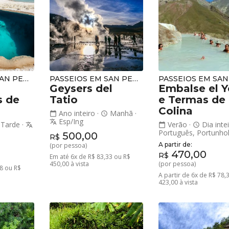
PASSEIOS EM SAN PEDRO DE ATACAMA
PASSEIOS EM SAN PEDRO DE ATACAMA
Geysers del
Embalse el 
s de
Tatio
e Termas de
Colina
Ano inteiro
·
Manhã
·
calendar_today
schedule
Esp/Ing
translate
Tarde
·
Verão
·
Dia inte
translate
calendar_today
schedule
Português, Portunho
500,00
R$
A partir de:
(por pessoa)
470,00
R$
Em até 6x de R$ 83,33 ou R$
450,00 à vista
(por pessoa)
8 ou R$
A partir de 6x de R$ 78,
423,00 à vista