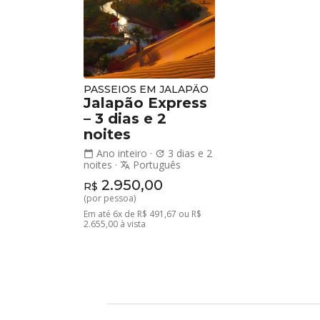
PASSEIOS EM JALAPÃO
Jalapão Express
– 3 dias e 2
noites
Ano inteiro
·
3 dias e 2
calendar_today
update
noites
·
Português
translate
2.950,00
R$
(por pessoa)
Em até 6x de R$ 491,67 ou R$
2.655,00 à vista