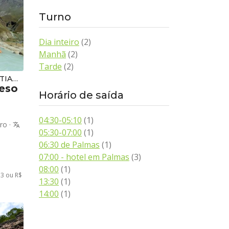
Turno
Dia inteiro
(2)
Manhã
(2)
Tarde
(2)
PASSEIOS EM SANTIAGO
Yeso
Horário de saída
04:30-05:10
(1)
iro
·
translate
05:30-07:00
(1)
l
06:30 de Palmas
(1)
07:00 - hotel em Palmas
(3)
08:00
(1)
33 ou R$
13:30
(1)
14:00
(1)