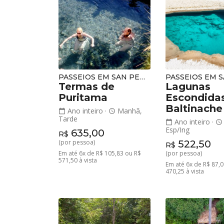
PASSEIOS EM SAN PEDRO DE ATACAMA
Termas de
Lagunas
Puritama
Escondida
Baltinache
Ano inteiro
·
Manhã,
calendar_today
schedule
Tarde
Ano inteiro
·
calendar_today
schedule
Esp/Ing
635,00
R$
(por pessoa)
522,50
R$
Em até 6x de R$ 105,83 ou R$
(por pessoa)
571,50 à vista
Em até 6x de R$ 87,0
470,25 à vista