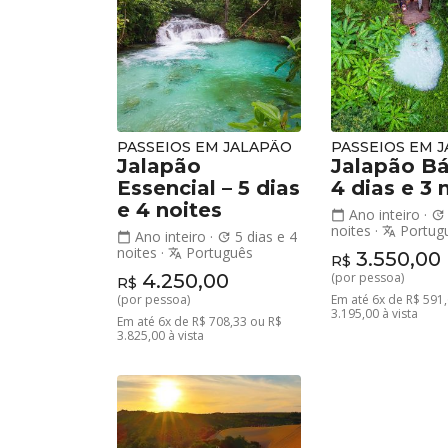
PASSEIOS EM JALAPÃO
PASSEIOS EM 
Jalapão
Jalapão Bá
Essencial – 5 dias
4 dias e 3 
e 4 noites
Ano inteiro
·
calendar_today
update
noites
·
Portug
translate
Ano inteiro
·
5 dias e 4
calendar_today
update
noites
·
Português
translate
3.550,00
R$
4.250,00
(por pessoa)
R$
(por pessoa)
Em até 6x de R$ 591
3.195,00 à vista
Em até 6x de R$ 708,33 ou R$
3.825,00 à vista