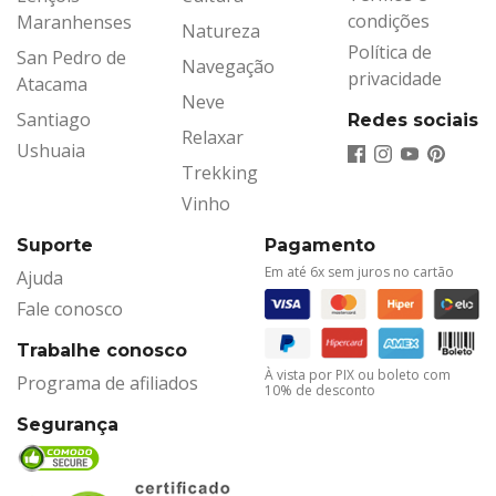
condições
Maranhenses
Natureza
Política de
San Pedro de
Navegação
privacidade
Atacama
Neve
Santiago
Redes sociais
Relaxar
Ushuaia
Trekking
Vinho
Suporte
Pagamento
Em até 6x sem juros no cartão
Ajuda
Fale conosco
Trabalhe conosco
À vista por PIX ou boleto com
Programa de afiliados
10% de desconto
Segurança