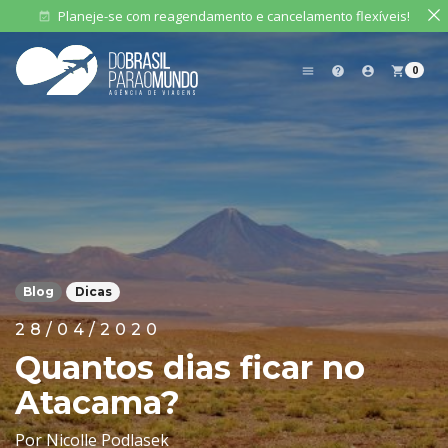
Planeje-se com reagendamento e cancelamento flexíveis!
event_available
0
menu
help
account_circle
shopping_cart
Blog
Dicas
28/04/2020
Quantos dias ficar no
Atacama?
Por Nicolle Podlasek