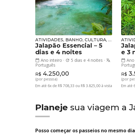
ATIVIDADES, BANHO, CULTURA, NATUREZA
Jalapão Essencial – 5
Jala
dias e 4 noites
e 3 
Ano inteiro
·
5 dias e 4 noites
·
Ano 
calendar_today
update
translate
calendar_today
Português
Portug
4.250,00
3.
R$
R$
(por pessoa)
(por pe
Em até 6x de R$ 708,33 ou R$ 3.825,00 à vista
Em até 6
Planeje
sua viagem a 
Posso começar os passeios no mesmo dia