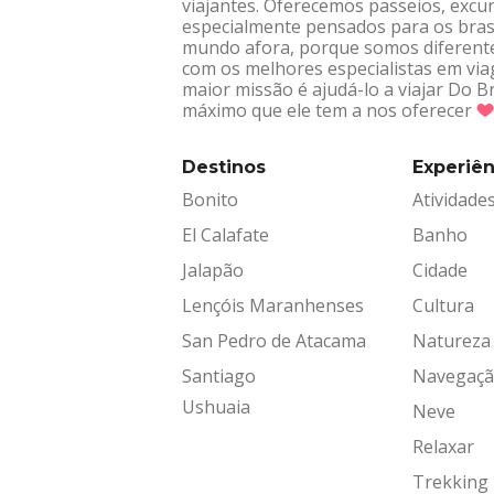
viajantes. Oferecemos passeios, excur
especialmente pensados para os brasi
mundo afora, porque somos diferentes
com os melhores especialistas em via
maior missão é ajudá-lo a viajar Do 
máximo que ele tem a nos oferecer
Destinos
Experiên
Bonito
Atividade
El Calafate
Banho
Jalapão
Cidade
Lençóis Maranhenses
Cultura
San Pedro de Atacama
Natureza
Santiago
Navegaç
Ushuaia
Neve
Relaxar
Trekking