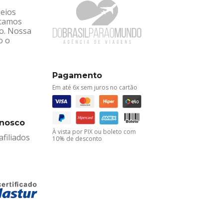
seios
ntamos
ro. Nossa
o o
Pagamento
Em até 6x sem juros no cartão
onosco
À vista por PIX ou boleto com
filiados
10% de desconto