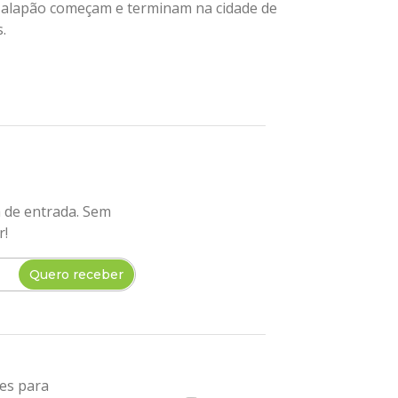
Jalapão começam e terminam na cidade de
.
a de entrada. Sem
r!
Quero receber
tes para