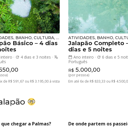
ATIVIDADES, BANHO, CULTURA, NATUREZA
pão Básico – 4 dias
Jalapão Completo –
noites
dias e 5 noites
inteiro
·
4 dias e 3 noites
·
Ano inteiro
·
6 dias e 5 noi
update
translate
calendar_today
update
uês
Português
550,00
5.000,00
R$
ssoa)
(por pessoa)
x de R$ 591,67 ou R$ 3.195,00 à vista
Em até 6x de R$ 833,33 ou R$ 4.500,0
Jalapão
 que chegar a Palmas?
De onde partem os passei