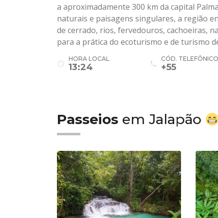
a aproximadamente 300 km da capital Palmas
naturais e paisagens singulares, a região e
de cerrado, rios, fervedouros, cachoeiras, 
para a prática do ecoturismo e de turismo d
HORA LOCAL
CÓD. TELEFÔNIC
access_time
phone
13:24
+55
Passeios
em Jalapão