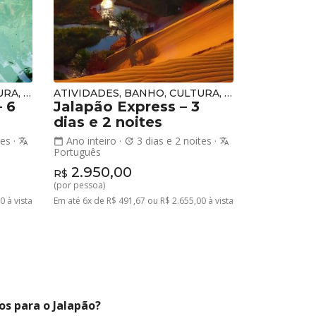
ATIVIDADES, BANHO, CULTURA, NATUREZA
ATIVIDADES, BANHO, CULTURA, NATUREZA
 6
Jalapão Express – 3
dias e 2 noites
tes
·
Ano inteiro
·
3 dias e 2 noites
·
translate
calendar_today
update
translate
Português
2.950,00
R$
(por pessoa)
0 à vista
Em até 6x de R$ 491,67 ou R$ 2.655,00 à vista
os para o Jalapão?