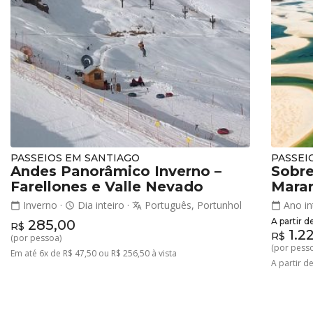
PASSEIOS EM SANTIAGO
PASSEI
Andes Panorâmico Inverno –
Sobre
Farellones e Valle Nevado
Mara
Inverno
·
Dia inteiro
·
Português, Portunhol
Ano in
calendar_today
schedule
translate
calendar_today
A partir d
285,00
R$
1.2
R$
(por pessoa)
(por pess
Em até 6x de R$ 47,50 ou R$ 256,50 à vista
A partir d