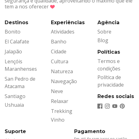
segurança e qualidade, aproveitando o máximo que ele
tem a nos oferecer
Destinos
Experiências
Agência
Bonito
Atividades
Sobre
Blog
El Calafate
Banho
Jalapão
Cidade
Políticas
Termos e
Lençóis
Cultura
condições
Maranhenses
Natureza
Política de
San Pedro de
Navegação
privacidade
Atacama
Neve
Santiago
Redes sociais
Relaxar
Ushuaia
Trekking
Vinho
Suporte
Pagamento
Em até 6x sem juros no cartão