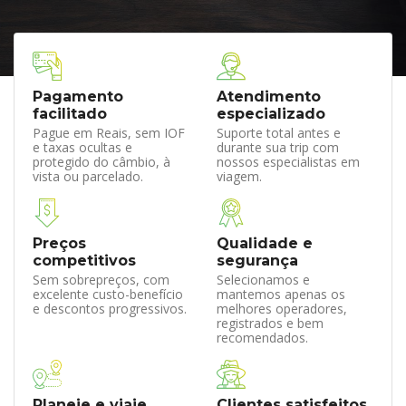
Pagamento
Atendimento
facilitado
especializado
Pague em Reais, sem IOF
Suporte total antes e
e taxas ocultas e
durante sua trip com
protegido do câmbio, à
nossos especialistas em
vista ou parcelado.
viagem.
Preços
Qualidade e
competitivos
segurança
Sem sobrepreços, com
Selecionamos e
excelente custo-benefício
mantemos apenas os
e descontos progressivos.
melhores operadores,
registrados e bem
recomendados.
Planeje e viaje
Clientes satisfeitos