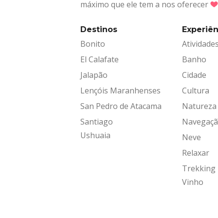
máximo que ele tem a nos oferecer
Destinos
Experiên
Bonito
Atividade
El Calafate
Banho
Jalapão
Cidade
Lençóis Maranhenses
Cultura
San Pedro de Atacama
Natureza
Santiago
Navegaç
Ushuaia
Neve
Relaxar
Trekking
Vinho