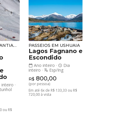
PASSEIOS EM SANTIAGO
PASSEIOS EM USHUAIA
Lagos Fagnano e
o
Escondido
Ano inteiro
·
Dia
calendar_today
schedule
 e
inteiro
·
Esp/Ing
translate
ado
800,00
R$
(por pessoa)
 inteiro
·
tunhol
Em até 6x de R$ 133,33 ou R$
720,00 à vista
0 ou R$