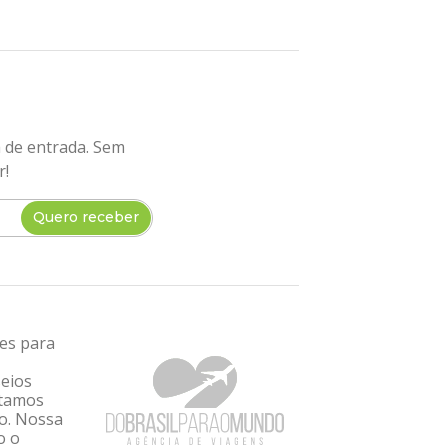
a de entrada. Sem
r!
Quero receber
tes para
seios
ntamos
ro. Nossa
o o