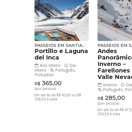
PASSEIOS EM SANTIAGO
Portillo e Laguna
Andes
del Inca
Panorâmic
Inverno –
Ano inteiro
·
Dia
calendar_today
schedule
Farellones
inteiro
·
Português,
translate
Portunhol
Valle Nev
365,00
R$
Inverno
·
Dia
calendar_today
schedule
(por pessoa)
Português, Por
translate
Em até 6x de R$ 60,83 ou R$
285,00
R$
328,50 à vista
(por pessoa)
Em até 6x de R$ 47,5
256,50 à vista