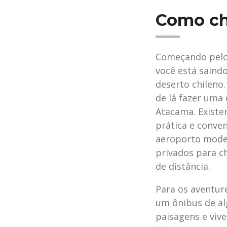
Como ch
Começando pelo
você está saind
deserto chileno.
de lá fazer uma
Atacama. Existe
prática e conve
aeroporto moder
privados para c
de distância.
Para os aventur
um ônibus de al
paisagens e vive