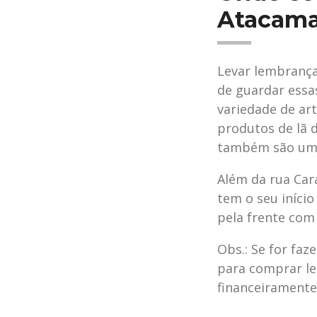
Atacam
Levar lembranç
de guardar essa
variedade de art
produtos de lã 
também são uma 
Além da rua Cara
tem o seu início
pela frente com
Obs.: Se for faz
para comprar le
financeiramente