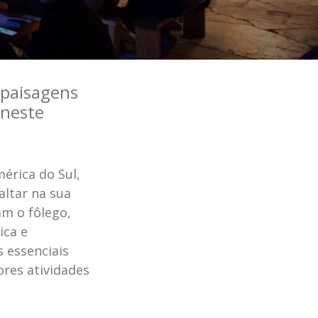
 paisagens
 neste
érica do Sul,
altar na sua
am o fôlego,
ica e
s essenciais
res atividades