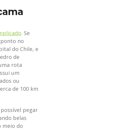
acama
mplicado
. Se
e ponto no
ital do Chile, e
Pedro de
 uma rota
ossui um
hados ou
cerca de 100 km
 possível pegar
sando belas
no meio do