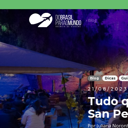
Pesqu
› Blog
Blog
Dicas
Gui
21/08/2023
Tudo q
San P
Por Juliana Noron