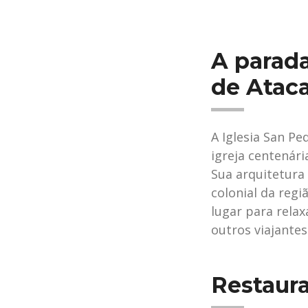
A parada
de Atac
A Iglesia San P
igreja centenári
Sua arquitetura
colonial da regi
lugar para rela
outros viajantes
Restaur