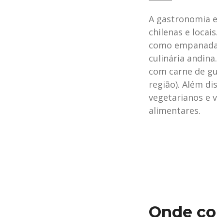
A gastronomia e
chilenas e locai
como empanadas
culinária andin
com carne de gu
região). Além d
vegetarianos e 
alimentares.
Onde co