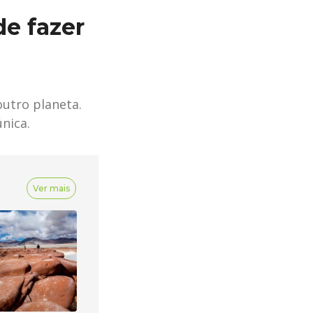
de fazer
utro planeta.
nica.
Ver mais