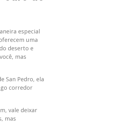
neira especial
s oferecem uma
 do deserto e
 você, mas
de San Pedro, ela
ngo corredor
m, vale deixar
s, mas