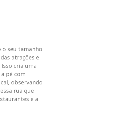
é o seu tamanho
 das atrações e
 Isso cria uma
e a pé com
ocal, observando
nessa rua que
estaurantes e a