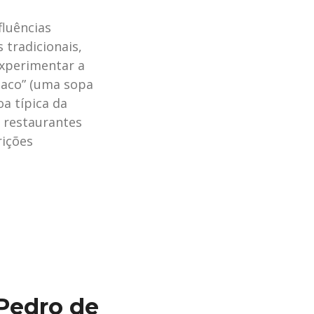
luências
 tradicionais,
xperimentar a
naco” (uma sopa
a típica da
 restaurantes
rições
Pedro de