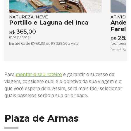
NATUREZA, NEVE
ATIVIDA
Portillo e Laguna del Inca
Andes 
Farell
365,00
R$
(por pessoa)
285,
R$
Em até 6x de R$ 60,83 ou R$ 328,50 à vista
(por pessoa
Em até 6x de
Para
montar o seu roteiro
e garantir o sucesso da
viagem, considere qual é o objetivo da sua viagem e o
que você espera dela. Assim, será mais fácil selecionar
quais passeios serão a sua prioridade.
Plaza de Armas