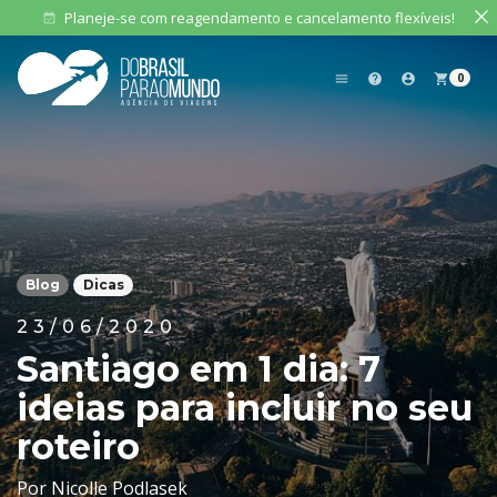
Planeje-se com reagendamento e cancelamento flexíveis!
event_available
0
menu
help
account_circle
shopping_cart
Blog
Dicas
23/06/2020
Santiago em 1 dia: 7
ideias para incluir no seu
roteiro
Por Nicolle Podlasek