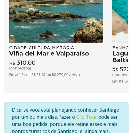
CIDADE, CULTURA, HISTÓRIA
BANHO, 
Viña del Mar e Valparaíso
Lagun
Baltin
310,00
R$
(por pessoa)
522,
R$
Em até 6x de R$ 51,67 ou R$ 279,00 à vista
(por pessoa
Em até 6x de
Dica: se você está planejando conhecer Santiago,
por um ou mais dias, fazer o
City Tour
pode ser
uma boa pedida, porque ele reúne esses e mais
pontos turísticos de Santiago, e, ainda mais,