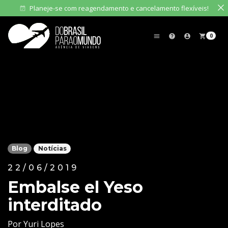
Planeje-se com reagendamento e cancelamento flexíveis!
event_available
0
menu
help
account_circle
shopping_cart
Blog
Notícias
22/06/2019
Embalse el Yeso
interditado
Por Yuri Lopes