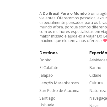
A
Do Brasil Para o Mundo
é uma agênc
viajantes. Oferecemos passeios, excur
especialmente pensados para os brasi
mundo afora, porque somos diferentes
com os melhores especialistas em via
maior missão é ajudá-lo a viajar Do 
máximo que ele tem a nos oferecer
Destinos
Experiên
Bonito
Atividade
El Calafate
Banho
Jalapão
Cidade
Lençóis Maranhenses
Cultura
San Pedro de Atacama
Natureza
Santiago
Navegaç
Ushuaia
Neve