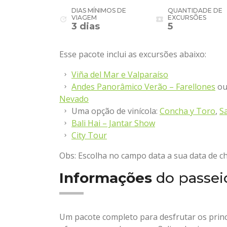
DIAS MÍNIMOS DE
QUANTIDADE DE
VIAGEM
EXCURSÕES
update
local_activity
3 dias
5
Esse pacote inclui as excursões abaixo:
Viña del Mar e Valparaíso
Andes Panorâmico Verão – Farellones
o
Nevado
Uma opção de vinícola:
Concha y Toro
,
S
Bali Hai – Jantar Show
City Tour
Obs: Escolha no campo data a sua data de c
Informações
do passei
Um pacote completo para desfrutar os princ