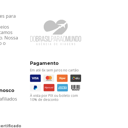
tes para
seios
ntamos
ro. Nossa
o o
Pagamento
Em até 6x sem juros no cartão
onosco
À vista por PIX ou boleto com
filiados
10% de desconto