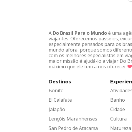
A
Do Brasil Para o Mundo
é uma agênc
viajantes. Oferecemos passeios, excur
especialmente pensados para os brasi
mundo afora, porque somos diferentes
com os melhores especialistas em via
maior missão é ajudá-lo a viajar Do 
máximo que ele tem a nos oferecer
Destinos
Experiên
Bonito
Atividade
El Calafate
Banho
Jalapão
Cidade
Lençóis Maranhenses
Cultura
San Pedro de Atacama
Natureza