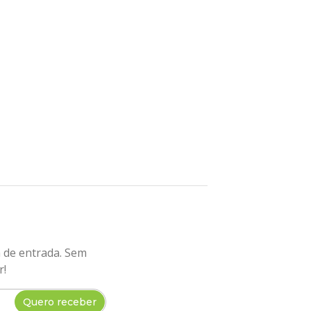
a de entrada. Sem
r!
Quero receber