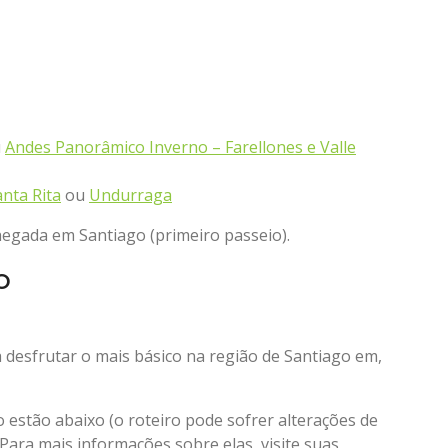
u
Andes Panorâmico Inverno – Farellones e Valle
anta Rita
ou
Undurraga
hegada em Santiago (primeiro passeio).
o
 desfrutar o mais básico na região de Santiago em,
o estão abaixo (o roteiro pode sofrer alterações de
 Para mais informações sobre elas, visite suas