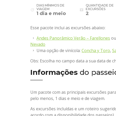
DIAS MÍNIMOS DE
QUANTIDADE DE
VIAGEM
EXCURSÕES
update
local_activity
1 dia e meio
2
Esse pacote inclui as excursões abaixo:
Andes Panorâmico Verão – Farellones
o
Nevado
Uma opção de vinícola:
Concha y Toro
,
S
Obs: Escolha no campo data a sua data de c
Informações
do passei
Um pacote com as principais excursões para
pelo menos, 1 dias e meio e de viagem.
As excursões incluídas e um roteiro sugerid
acordo com a disponibilidade dos passeios).