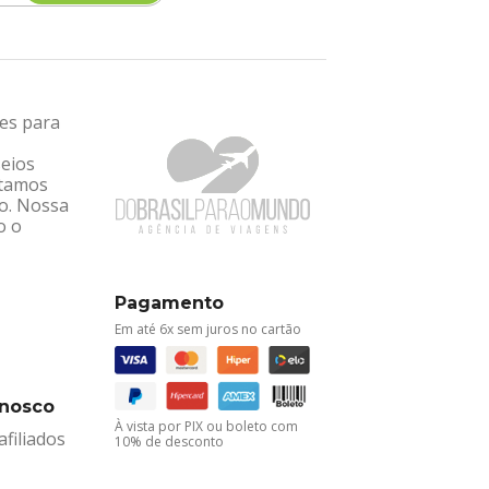
tes para
seios
ntamos
ro. Nossa
o o
Pagamento
Em até 6x sem juros no cartão
onosco
À vista por PIX ou boleto com
filiados
10% de desconto