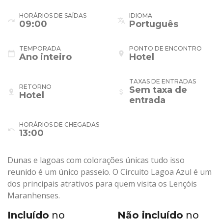
HORÁRIOS DE SAÍDAS
IDIOMA
redo
translate
09:00
Português
TEMPORADA
PONTO DE ENCONTRO
calendar_today
place
Ano inteiro
Hotel
TAXAS DE ENTRADAS
RETORNO
Sem taxa de
pin_drop
attach_money
Hotel
entrada
HORÁRIOS DE CHEGADAS
undo
13:00
Dunas e lagoas com colorações únicas tudo isso
reunido é um único passeio. O Circuito Lagoa Azul é um
dos principais atrativos para quem visita os Lençóis
Maranhenses.
Incluído
no
Não incluído
no