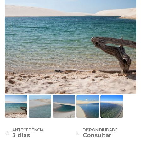
ANTECEDÊNCIA
DISPONIBILIDADE
history
airline_seat_recline_normal
3 dias
Consultar