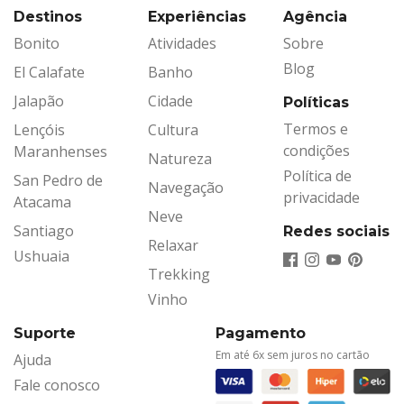
Destinos
Experiências
Agência
Bonito
Atividades
Sobre
Blog
El Calafate
Banho
Jalapão
Cidade
Políticas
Termos e
Lençóis
Cultura
condições
Maranhenses
Natureza
Política de
San Pedro de
Navegação
privacidade
Atacama
Neve
Santiago
Redes sociais
Relaxar
Ushuaia
Trekking
Vinho
Suporte
Pagamento
Em até 6x sem juros no cartão
Ajuda
Fale conosco