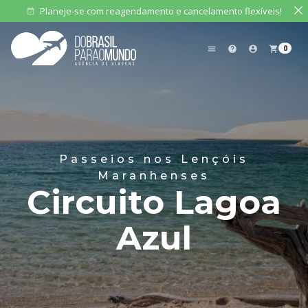
Planeje-se com reagendamento e cancelamento flexíveis!
event_available
0
menu
help
account_circle
shopping_cart
Passeios nos Lençóis
Maranhenses
Circuito Lagoa
Azul