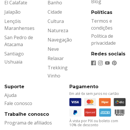
Blog
El Calafate
Banho
Jalapão
Cidade
Políticas
Termos e
Lençóis
Cultura
condições
Maranhenses
Natureza
Política de
San Pedro de
Navegação
privacidade
Atacama
Neve
Santiago
Redes sociais
Relaxar
Ushuaia
Trekking
Vinho
Suporte
Pagamento
Em até 6x sem juros no cartão
Ajuda
Fale conosco
Trabalhe conosco
À vista por PIX ou boleto com
Programa de afiliados
10% de desconto