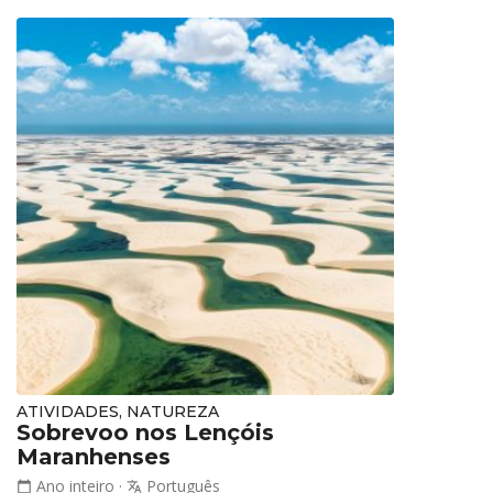
ATIVIDADES, NATUREZA
Sobrevoo nos Lençóis
Maranhenses
Ano inteiro
·
Português
calendar_today
translate