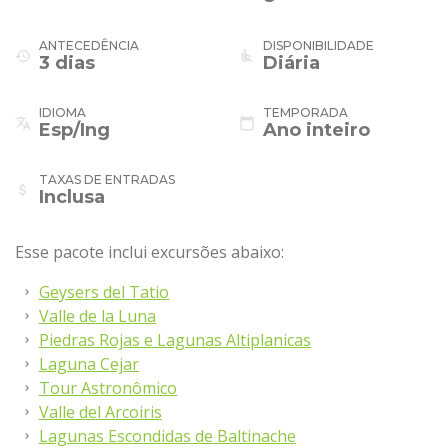
ANTECEDÊNCIA
DISPONIBILIDADE
history
airline_seat_recline_normal
3 dias
Diária
IDIOMA
TEMPORADA
translate
calendar_today
Esp/Ing
Ano inteiro
TAXAS DE ENTRADAS
attach_money
Inclusa
Esse pacote inclui excursões abaixo:
Geysers del Tatio
Valle de la Luna
Piedras Rojas e Lagunas Altiplanicas
Laguna Cejar
Tour Astronômico
Valle del Arcoiris
Lagunas Escondidas de Baltinache