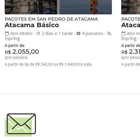
PACOTES EM SAN PEDRO DE ATACAMA
PACOTE
Atacama Básico
Ataca
Ano inteiro
·
2 dias e 1 tarde
·
4 passeios
·
Ano in
calendar_today
update
local_activity
translate
calendar_today
Esp/Ing
Esp/Ing
·
A partir de:
A partir d
2.055,00
2.3
R$
R$
(por pessoa)
(por pess
A partir de 6x de R$ 342,50 ou R$ 1.849,50 à vista
A partir d