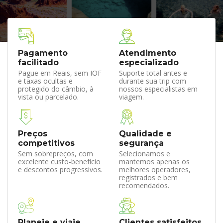
Pagamento
Atendimento
facilitado
especializado
Pague em Reais, sem IOF
Suporte total antes e
e taxas ocultas e
durante sua trip com
protegido do câmbio, à
nossos especialistas em
vista ou parcelado.
viagem.
Preços
Qualidade e
competitivos
segurança
Sem sobrepreços, com
Selecionamos e
excelente custo-benefício
mantemos apenas os
e descontos progressivos.
melhores operadores,
registrados e bem
recomendados.
Planeje e viaje
Clientes satisfeitos