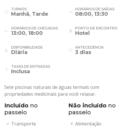
TURNOS
HORÁRIOS DE SAÍDAS
schedule
redo
Manhã, Tarde
08:00, 13:30
HORÁRIOS DE CHEGADAS
PONTO DE ENCONTRO
undo
place
13:00, 18:00
Hotel
DISPONIBILIDADE
ANTECEDÊNCIA
airline_seat_recline_normal
history
Diária
3 dias
TAXAS DE ENTRADAS
attach_money
Inclusa
Sete piscinas naturais de águas termais com
propriedades medicinais para você relaxar.
Incluído
no
Não incluído
no
passeio
passeio
Transporte
Alimentação