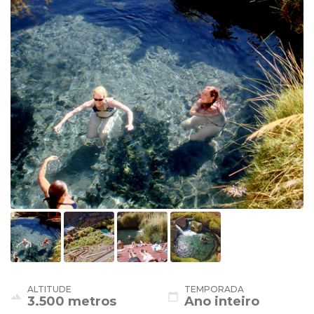
ALTITUDE
TEMPORADA
landscape
calendar_today
3.500 metros
Ano inteiro