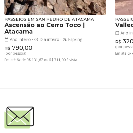
PASSEIOS EM SAN PEDRO DE ATACAMA
PASSEI
Ascensão ao Cerro Toco |
Valle
Atacama
Ano in
calendar_today
Ano inteiro
·
Dia inteiro
·
Esp/Ing
calendar_today
schedule
translate
320
R$
790,00
(por pess
R$
(por pessoa)
Em até 6x 
Em até 6x de R$ 131,67 ou R$ 711,00 à vista