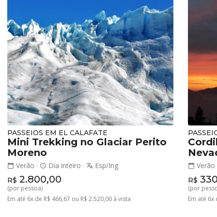
PASSEIOS EM EL CALAFATE
PASSEI
Mini Trekking no Glaciar Perito
Cordi
Moreno
Neva
Verão
·
Dia inteiro
·
Esp/Ing
Verã
calendar_today
schedule
translate
calendar_today
2.800,00
330
R$
R$
(por pessoa)
(por pess
Em até 6x de R$ 466,67 ou R$ 2.520,00 à vista
Em até 6x 