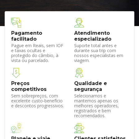
Pagamento
Atendimento
facilitado
especializado
Pague em Reais, sem IOF
Suporte total antes e
e taxas ocultas e
durante sua trip com
protegido do câmbio, à
nossos especialistas em
vista ou parcelado.
viagem.
Preços
Qualidade e
competitivos
segurança
Sem sobrepreços, com
Selecionamos e
excelente custo-benefício
mantemos apenas os
e descontos progressivos.
melhores operadores,
registrados e bem
recomendados.
Planeje e viaje
Clientes satisfeitos