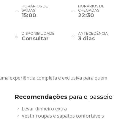
HORÁRIOS DE
HORÁRIOS DE
SAÍDAS
CHEGADAS
redo
undo
15:00
22:30
DISPONIBILIDADE
ANTECEDÊNCIA
airline_seat_recline_normal
history
Consultar
3 dias
 uma experiência completa e exclusiva para quem
Recomendações
para o passeio
Levar dinheiro extra
Vestir roupas e sapatos confortáveis