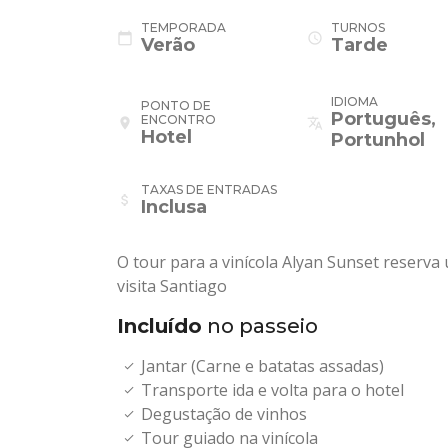
TEMPORADA
TURNOS
calendar_today
schedule
Verão
Tarde
IDIOMA
PONTO DE
Português,
ENCONTRO
place
translate
Hotel
Portunhol
TAXAS DE ENTRADAS
attach_money
Inclusa
O tour para a vinícola Alyan Sunset reserva
visita Santiago
Incluído
no passeio
Jantar (Carne e batatas assadas)
Transporte ida e volta para o hotel
Degustação de vinhos
Tour guiado na vinícola