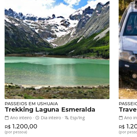
PASSEIOS EM USHUAIA
PASSEI
Trekking Laguna Esmeralda
Trave
Ano inteiro
·
Dia inteiro
·
Esp/Ing
Ano in
calendar_today
schedule
translate
calendar_today
1.200,00
1.2
R$
R$
(por pessoa)
(por pess