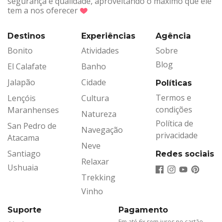
segurança e qualidade, aproveitando o máximo que ele
tem a nos oferecer
Destinos
Experiências
Agência
Bonito
Atividades
Sobre
Blog
El Calafate
Banho
Jalapão
Cidade
Políticas
Termos e
Lençóis
Cultura
condições
Maranhenses
Natureza
Política de
San Pedro de
Navegação
privacidade
Atacama
Neve
Santiago
Redes sociais
Relaxar
Ushuaia
Trekking
Vinho
Suporte
Pagamento
Em até 6x sem juros no cartão