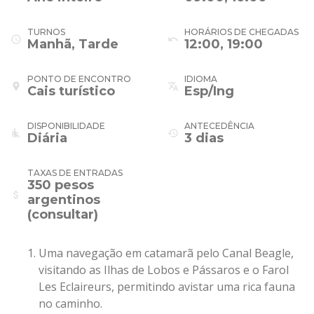
TURNOS
HORÁRIOS DE CHEGADAS
schedule
undo
Manhã, Tarde
12:00, 19:00
PONTO DE ENCONTRO
IDIOMA
place
translate
Cais turístico
Esp/Ing
DISPONIBILIDADE
ANTECEDÊNCIA
airline_seat_recline_normal
history
Diária
3 dias
TAXAS DE ENTRADAS
350 pesos
attach_money
argentinos
(consultar)
Uma navegação em catamarã pelo Canal Beagle,
visitando as Ilhas de Lobos e Pássaros e o Farol
Les Eclaireurs, permitindo avistar uma rica fauna
no caminho.