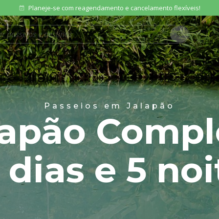
Planeje-se com reagendamento e cancelamento flexíveis!
event_available
os
search
Passeios em Jalapão
lapão Compl
 dias e 5 no