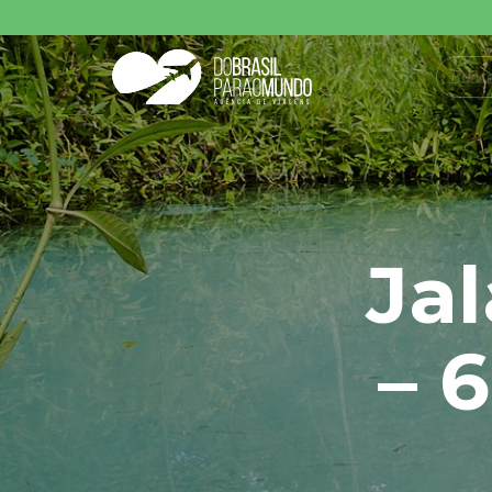
Pesquisar produt
Ja
– 6