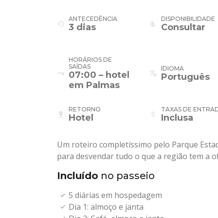
ANTECEDÊNCIA
DISPONIBILIDADE
history
airline_seat_recline_normal
3 dias
Consultar
HORÁRIOS DE
SAÍDAS
IDIOMA
redo
translate
07:00 – hotel
Português
em Palmas
RETORNO
TAXAS DE ENTRA
pin_drop
attach_money
Hotel
Inclusa
Um roteiro completíssimo pelo Parque Estad
para desvendar tudo o que a região tem a o
Incluído
no passeio
5 diárias em hospedagem
Dia 1: almoço e janta