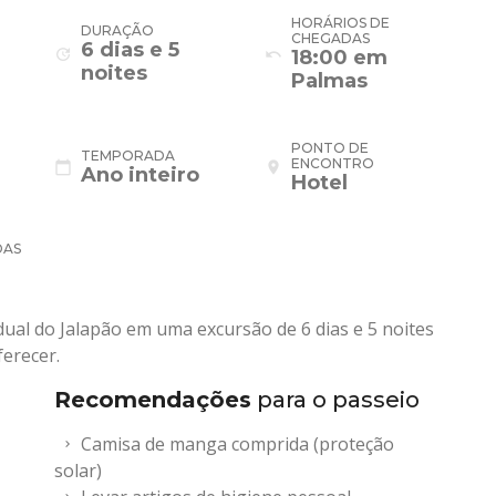
HORÁRIOS DE
DURAÇÃO
CHEGADAS
6 dias e 5
update
undo
18:00 em
noites
Palmas
PONTO DE
TEMPORADA
ENCONTRO
calendar_today
place
Ano inteiro
Hotel
DAS
ual do Jalapão em uma excursão de 6 dias e 5 noites
ferecer.
Recomendações
para o passeio
Camisa de manga comprida (proteção
solar)