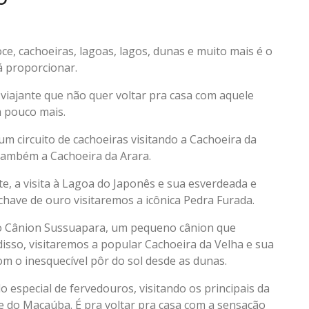
ce, cachoeiras, lagoas, lagos, dunas e muito mais é o
á proporcionar.
 viajante que não quer voltar pra casa com aquele
m pouco mais.
um circuito de cachoeiras visitando a Cachoeira da
também a Cachoeira da Arara.
e, a visita à Lagoa do Japonês e sua esverdeada e
 chave de ouro visitaremos a icônica Pedra Furada.
 no Cânion Sussuapara, um pequeno cânion que
isso, visitaremos a popular Cachoeira da Velha e sua
om o inesquecível pôr do sol desde as dunas.
especial de fervedouros, visitando os principais da
a e do Macaúba. É pra voltar pra casa com a sensação