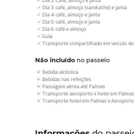
Dia 2: Café, almoço e janta
Dia 3: café, almoço (sanduíche) e janta
Dia 4: café, almoço e janta
Dia 5: café, almoço e janta
Dia 6: café e almoço
Guia
Transporte compartilhado em veículo 4x
Não incluído
no passeio
Bebida alcóolica
Bebidas nas refeições
Passagem aérea até Palmas
Transporte aeroporto x hotel em Palma
Transporte hotel em Palmas x Aeroport
Informações
do passei