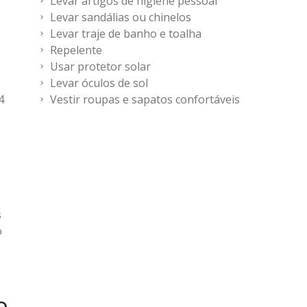
Levar artigos de higiene pessoal
Levar sandálias ou chinelos
Levar traje de banho e toalha
Repelente
Usar protetor solar
Levar óculos de sol
4
Vestir roupas e sapatos confortáveis
s
o
o