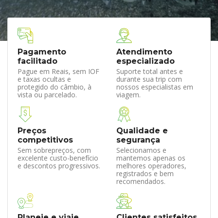
Pagamento
Atendimento
facilitado
especializado
Pague em Reais, sem IOF
Suporte total antes e
e taxas ocultas e
durante sua trip com
protegido do câmbio, à
nossos especialistas em
vista ou parcelado.
viagem.
Preços
Qualidade e
competitivos
segurança
Sem sobrepreços, com
Selecionamos e
excelente custo-benefício
mantemos apenas os
e descontos progressivos.
melhores operadores,
registrados e bem
recomendados.
Planeje e viaje
Clientes satisfeitos