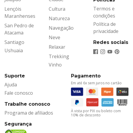
Termos e
Lençóis
Cultura
condições
Maranhenses
Natureza
Política de
San Pedro de
Navegação
privacidade
Atacama
Neve
Santiago
Redes sociais
Relaxar
Ushuaia
Trekking
Vinho
Suporte
Pagamento
Em até 6x sem juros no cartão
Ajuda
Fale conosco
Trabalhe conosco
À vista por PIX ou boleto com
Programa de afiliados
10% de desconto
Segurança