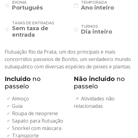
IDIOMA
TEMPORADA
translate
calendar_today
Português
Ano inteiro
TAXAS DE ENTRADAS
TURNOS
Sem taxa de
attach_money
schedule
Dia inteiro
entrada
Flutuação Rio da Prata, um dos principais e mais
concorridos passeios de Bonito, um verdadeiro mundo
subaquático com diversas espécies de peixes e plantas.
Incluído
no
Não incluído
no
passeio
passeio
Almoço
Atividades não
Guia
relacionadas
Roupa de neoprene
Sapato para flutuação
Snorkel com máscara
Transporte