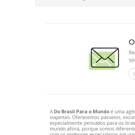
O
Re
sp
In
A
Do Brasil Para o Mundo
é uma agênc
viajantes. Oferecemos passeios, excur
especialmente pensados para os brasi
mundo afora, porque somos diferentes
com os melhores especialistas em via