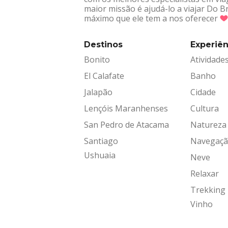
maior missão é ajudá-lo a viajar Do 
máximo que ele tem a nos oferecer
Destinos
Experiên
Bonito
Atividade
El Calafate
Banho
Jalapão
Cidade
Lençóis Maranhenses
Cultura
San Pedro de Atacama
Natureza
Santiago
Navegaç
Ushuaia
Neve
Relaxar
Trekking
Vinho