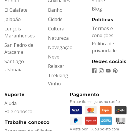
Bonito
Atividades
Sobre
Blog
El Calafate
Banho
Jalapão
Cidade
Políticas
Termos e
Lençóis
Cultura
condições
Maranhenses
Natureza
Política de
San Pedro de
Navegação
privacidade
Atacama
Neve
Santiago
Redes sociais
Relaxar
Ushuaia
Trekking
Vinho
Suporte
Pagamento
Em até 6x sem juros no cartão
Ajuda
Fale conosco
Trabalhe conosco
À vista por PIX ou boleto com