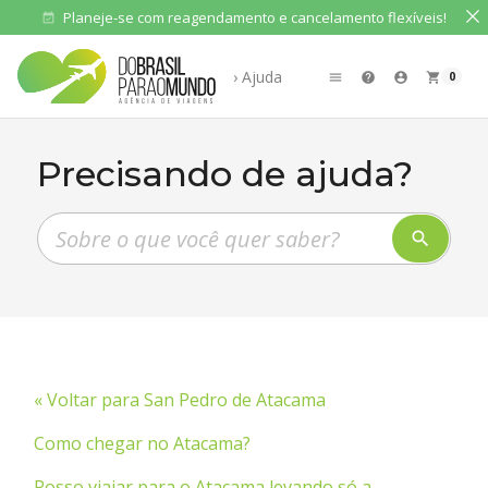
Planeje-se com reagendamento e cancelamento flexíveis!
event_available
› Ajuda
0
menu
help
account_circle
shopping_cart
Precisando de ajuda?
Pesquisar perguntas frequentes
search
« Voltar para San Pedro de Atacama
Como chegar no Atacama?
Posso viajar para o Atacama levando só a