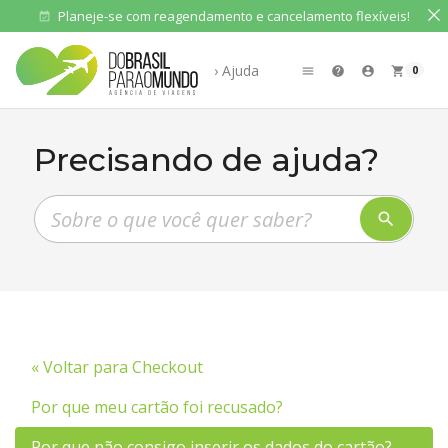
Planeje-se com reagendamento e cancelamento flexíveis!
event_available
› Ajuda
0
menu
help
account_circle
shopping_cart
Precisando de ajuda?
Pesquisar perguntas frequentes
search
« Voltar para Checkout
Por que meu cartão foi recusado?
Por que não consigo inserir os dados do cartão?