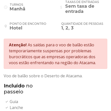
TAXAS DE ENTRADAS
TURNOS
Sem taxa de
schedule
attach_money
Manhã
entrada
PONTO DE ENCONTRO
QUANTIDADE DE PESSOAS
place
Hotel
1, 2, 3
Atenção!
As saídas para o voo de balão estão
temporariamente suspensas por problemas
burocráticos que as empresas operadoras dos
voos estão enfrentando na região do Atacama.
Voo de balão sobre o Deserto de Atacama.
Incluído
no
passeio
Guia
Lanche