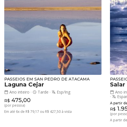
PASSEIOS EM SAN PEDRO DE ATACAMA
PASSEI
Laguna Cejar
Salar
Ano inteiro
·
Tarde
·
Esp/Ing
Ano in
calendar_today
schedule
translate
calendar_today
·
Espa
translate
475,00
R$
A partir d
(por pessoa)
1.9
R$
Em até 6x de R$ 79,17 ou R$ 427,50 à vista
(por pess
A partir d