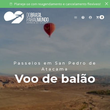
Planeje-se com reagendamento e cancelamento flexíveis!
event_available
0
menu
help
account_circle
shopping_cart
Passeios em San Pedro de
Atacama
Voo de balão