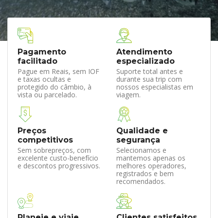
Pagamento
Atendimento
facilitado
especializado
Pague em Reais, sem IOF
Suporte total antes e
e taxas ocultas e
durante sua trip com
protegido do câmbio, à
nossos especialistas em
vista ou parcelado.
viagem.
Preços
Qualidade e
competitivos
segurança
Sem sobrepreços, com
Selecionamos e
excelente custo-benefício
mantemos apenas os
e descontos progressivos.
melhores operadores,
registrados e bem
recomendados.
Planeje e viaje
Clientes satisfeitos