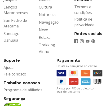
Termos e
Lençóis
Cultura
condições
Maranhenses
Natureza
Política de
San Pedro de
Navegação
privacidade
Atacama
Neve
Santiago
Redes sociais
Relaxar
Ushuaia
Trekking
Vinho
Suporte
Pagamento
Em até 6x sem juros no cartão
Ajuda
Fale conosco
Trabalhe conosco
À vista por PIX ou boleto com
Programa de afiliados
10% de desconto
Segurança