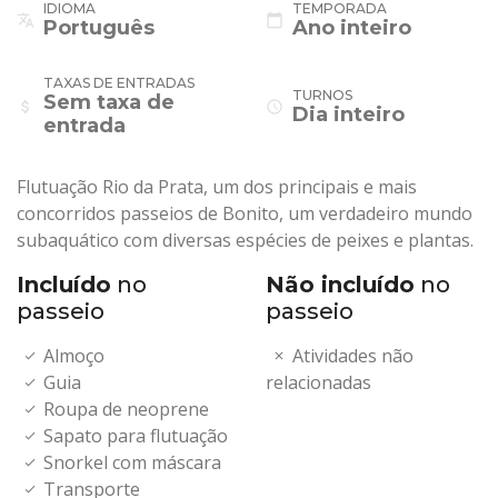
IDIOMA
TEMPORADA
translate
calendar_today
Português
Ano inteiro
TAXAS DE ENTRADAS
TURNOS
Sem taxa de
attach_money
schedule
Dia inteiro
entrada
Flutuação Rio da Prata, um dos principais e mais
concorridos passeios de Bonito, um verdadeiro mundo
subaquático com diversas espécies de peixes e plantas.
Incluído
no
Não incluído
no
passeio
passeio
Almoço
Atividades não
Guia
relacionadas
Roupa de neoprene
Sapato para flutuação
Snorkel com máscara
Transporte