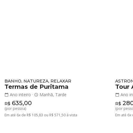
BANHO, NATUREZA, RELAXAR
ASTRO
Termas de Puritama
Tour
Ano inteiro
·
Manhã, Tarde
Ano in
calendar_today
schedule
calendar_today
635,00
280
R$
R$
(por pessoa)
(por pess
Em até 6x de R$ 105,83 ou R$ 571,50 à vista
Em até 6x 