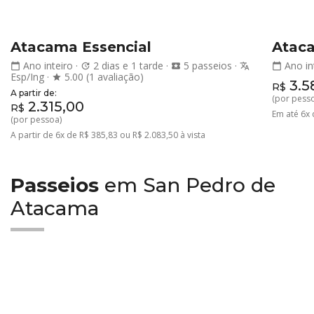
Atacama Essencial
Atac
Ano inteiro
·
2 dias e 1 tarde
·
5 passeios
·
Ano in
calendar_today
update
local_activity
translate
calendar_today
Esp/Ing
·
5.00 (1 avaliação)
star
3.5
R$
A partir de:
(por pess
2.315,00
R$
Em até 6x 
(por pessoa)
A partir de 6x de R$ 385,83 ou R$ 2.083,50 à vista
Passeios
em San Pedro de
Atacama