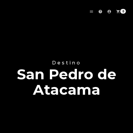
0
menu
help
account_circle
shopping_cart
Destino
San Pedro de
Atacama