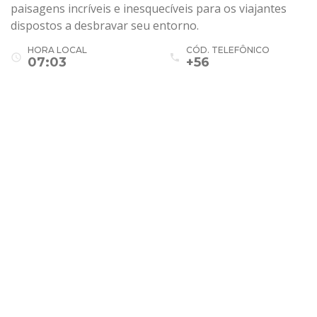
paisagens incríveis e inesquecíveis para os viajantes
dispostos a desbravar seu entorno.
HORA LOCAL
CÓD. TELEFÔNICO
access_time
phone
07:03
+56