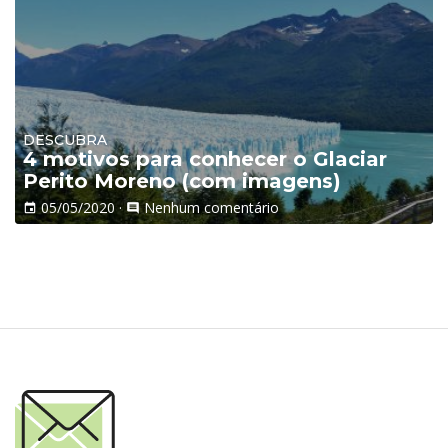
DESCUBRA
4 motivos para conhecer o Glaciar
Perito Moreno (com imagens)
05/05/2020
·
Nenhum comentário
event
comment