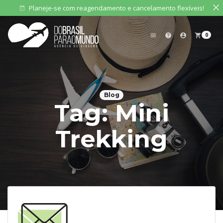
Planeje-se com reagendamento e cancelamento flexíveis!
event_available
0
menu
help
account_circle
shopping_cart
Blog
Tag:
Mini
Trekking