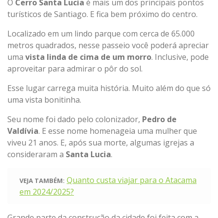
O
Cerro Santa Lucia
é mais um dos principais pontos
turísticos de Santiago. E fica bem próximo do centro.
Localizado em um lindo parque com cerca de 65.000
metros quadrados, nesse passeio você poderá apreciar
uma
vista linda de cima de um morro
. Inclusive, pode
aproveitar para admirar o pôr do sol.
Esse lugar carrega muita história. Muito além do que só
uma vista bonitinha.
Seu nome foi dado pelo colonizador,
Pedro de
Valdívia
. E esse nome homenageia uma mulher que
viveu 21 anos. E, após sua morte, algumas igrejas a
consideraram a
Santa Lucia
.
Quanto custa viajar para o Atacama
VEJA TAMBÉM:
em 2024/2025?
Grande parte da construção da cidade foi feita com a