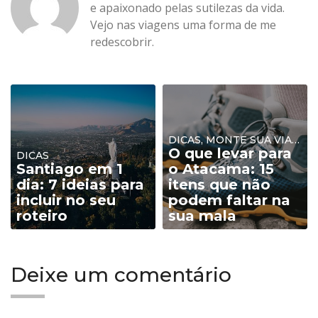
e apaixonado pelas sutilezas da vida.
Vejo nas viagens uma forma de me
redescobrir.
DICAS, MONTE SUA VIAGEM, PLANEJAMENTO
O que levar para
DICAS
Santiago em 1
o Atacama: 15
dia: 7 ideias para
itens que não
incluir no seu
podem faltar na
roteiro
sua mala
Deixe um comentário