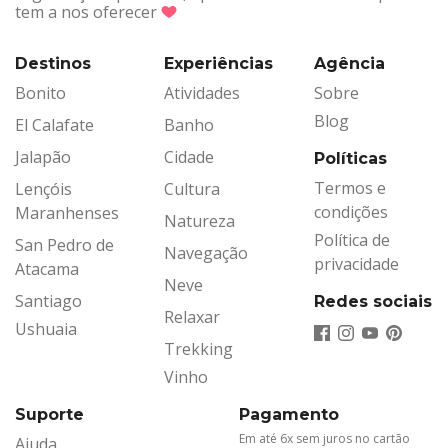
tem a nos oferecer
Destinos
Experiências
Agência
Bonito
Atividades
Sobre
Blog
El Calafate
Banho
Jalapão
Cidade
Políticas
Termos e
Lençóis
Cultura
condições
Maranhenses
Natureza
Política de
San Pedro de
Navegação
privacidade
Atacama
Neve
Santiago
Redes sociais
Relaxar
Ushuaia
Trekking
Vinho
Suporte
Pagamento
Em até 6x sem juros no cartão
Ajuda