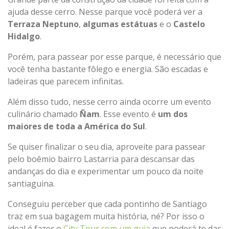
ajuda desse cerro. Nesse parque você poderá ver a
Terraza Neptuno
,
algumas estátuas
e o
Castelo
Hidalgo
.
Porém, para passear por esse parque, é necessário que
você tenha bastante fôlego e energia. São escadas e
ladeiras que parecem infinitas.
Além disso tudo, nesse cerro ainda ocorre um evento
culinário chamado
Ñam
. Esse evento é
um dos
maiores de toda a América do Sul
.
Se quiser finalizar o seu dia, aproveite para passear
pelo boêmio bairro Lastarria para descansar das
andanças do dia e experimentar um pouco da noite
santiaguina.
Conseguiu perceber que cada pontinho de Santiago
traz em sua bagagem muita história, né? Por isso o
ideal é fazer o
City Tour com um guia
que poderá te dar