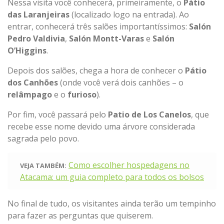
Nessa visita você conhecerá, primeiramente, o
Pátio
das Laranjeiras
(localizado logo na entrada). Ao
entrar, conhecerá três salões importantíssimos:
Salón
Pedro Valdivia
,
Salón Montt-Varas
e
Salón
O’Higgins
.
Depois dos salões, chega a hora de conhecer o
Pátio
dos Canhões
(onde você verá dois canhões – o
relâmpago
e o
furioso
).
Por fim, você passará pelo
Patio de Los Canelos
, que
recebe esse nome devido uma árvore considerada
sagrada pelo povo.
Como escolher hospedagens no
VEJA TAMBÉM:
Atacama: um guia completo para todos os bolsos
No final de tudo, os visitantes ainda terão um tempinho
para fazer as perguntas que quiserem.