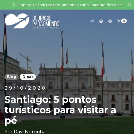
Planeje-se com reagendamento e cancelamento flexíveis!
event_available
0
menu
help
account_circle
shopping_cart
Blog
Dicas
29/10/2020
Santiago: 5 pontos
turísticos para visitar a
pé
Por Davi Noronha