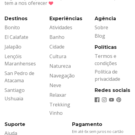
tem a nos oferecer
Destinos
Experiências
Agência
Bonito
Atividades
Sobre
Blog
El Calafate
Banho
Jalapão
Cidade
Políticas
Termos e
Lençóis
Cultura
condições
Maranhenses
Natureza
Política de
San Pedro de
Navegação
privacidade
Atacama
Neve
Santiago
Redes sociais
Relaxar
Ushuaia
Trekking
Vinho
Suporte
Pagamento
Em até 6x sem juros no cartão
Ajuda