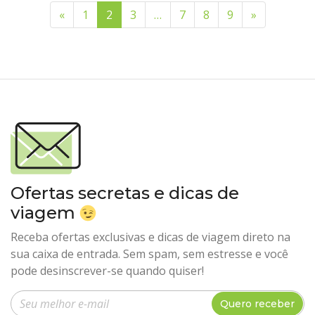
«
(página anterior)
1
2
(página atual)
3
…
7
8
9
»
(próxima p
Ofertas secretas e dicas de
viagem
Receba ofertas exclusivas e dicas de viagem direto na
sua caixa de entrada. Sem spam, sem estresse e você
pode desinscrever-se quando quiser!
Insira seu e-mail
Quero receber