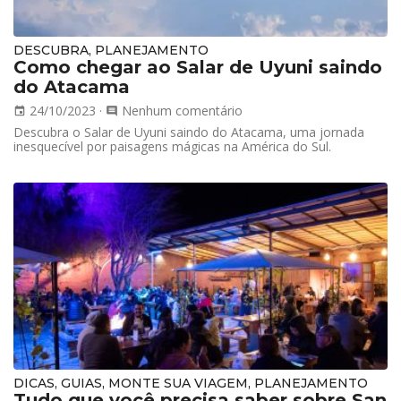
DESCUBRA, PLANEJAMENTO
Como chegar ao Salar de Uyuni saindo
do Atacama
24/10/2023
·
Nenhum comentário
event
comment
Descubra o Salar de Uyuni saindo do Atacama, uma jornada
inesquecível por paisagens mágicas na América do Sul.
DICAS, GUIAS, MONTE SUA VIAGEM, PLANEJAMENTO
Tudo que você precisa saber sobre San