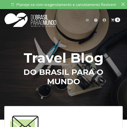
Planeje-se com reagendamento e cancelamento flexíveis!
event_available
0
menu
help
account_circle
shopping_cart
Travel Blog
DO BRASIL PARA O
MUNDO