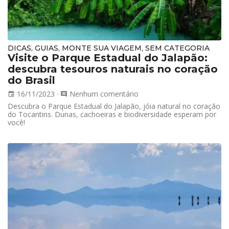
DICAS, GUIAS, MONTE SUA VIAGEM, SEM CATEGORIA
Visite o Parque Estadual do Jalapão:
descubra tesouros naturais no coração
do Brasil
16/11/2023
·
Nenhum comentário
event
comment
Descubra o Parque Estadual do Jalapão, jóia natural no coração
do Tocantins. Dunas, cachoeiras e biodiversidade esperam por
você!