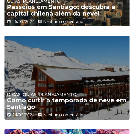
GUIAS, PLANEJAMENTO
Passeios em Santiago: descubra a
capital chilena além da neve!
26/03/2024
·
Nenhum comentário
event
comment
DICAS, GUIAS, PLANEJAMENTO
Como curtir a temporada de neve em
Santiago
24/02/2024
·
Nenhum comentário
event
comment