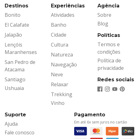
Destinos
Experiências
Agência
Bonito
Atividades
Sobre
Blog
El Calafate
Banho
Jalapão
Cidade
Políticas
Termos e
Lençóis
Cultura
condições
Maranhenses
Natureza
Política de
San Pedro de
Navegação
privacidade
Atacama
Neve
Santiago
Redes sociais
Relaxar
Ushuaia
Trekking
Vinho
Suporte
Pagamento
Em até 6x sem juros no cartão
Ajuda
Fale conosco