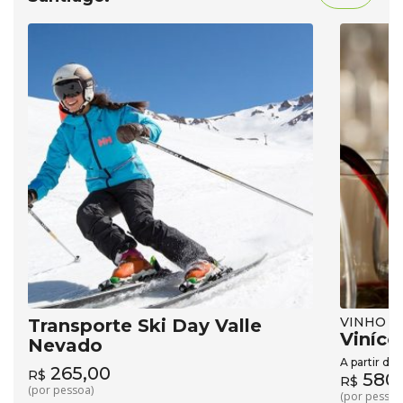
VINHO
Transporte Ski Day Valle
Viníco
Nevado
A partir de:
265,00
R$
580,
R$
(por pessoa)
(por pessoa