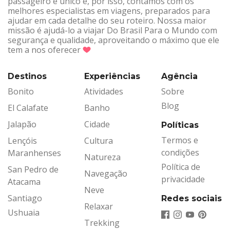
passageiro é único e, por isso, contamos com os
melhores especialistas em viagens, preparados para
ajudar em cada detalhe do seu roteiro. Nossa maior
missão é ajudá-lo a viajar Do Brasil Para o Mundo com
segurança e qualidade, aproveitando o máximo que ele
tem a nos oferecer
Destinos
Experiências
Agência
Bonito
Atividades
Sobre
Blog
El Calafate
Banho
Jalapão
Cidade
Políticas
Termos e
Lençóis
Cultura
condições
Maranhenses
Natureza
Política de
San Pedro de
Navegação
privacidade
Atacama
Neve
Santiago
Redes sociais
Relaxar
Ushuaia
Trekking