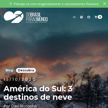
Planeje-se com reagendamento e cancelamento flexíveis!
event_available
0
menu
help
account_circle
shopping_cart
Blog
Descubra
15/10/2020
América do Sul: 3
destinos de neve
Por Davi Noronha