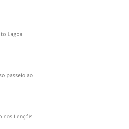
⠀
ito Lagoa
sso passeio ao
o nos Lençóis