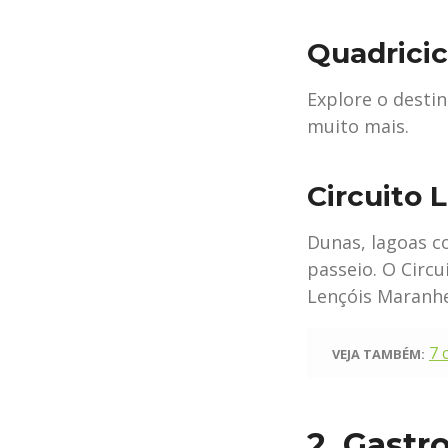
Quadricic
Explore o desti
muito mais.⠀⠀
Circuito 
Dunas, lagoas c
passeio. O Circu
Lençóis Maranh
7 
VEJA TAMBÉM:
2. Gast