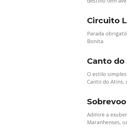
destino tem ave
Circuito 
Parada obrigató
Bonita.⠀⠀
Canto do 
O estilo simples
Canto do Atins,
Sobrevoo
Admire a exuber
Maranhenses, um