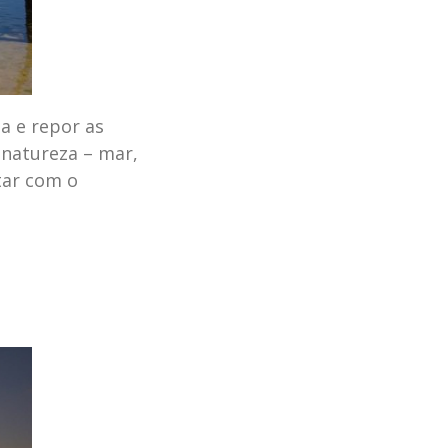
a e repor as
 natureza – mar,
ctar com o