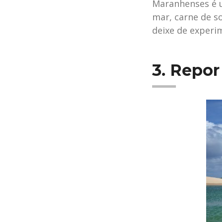
Maranhenses é u
mar, carne de so
deixe de experim
3. Repor