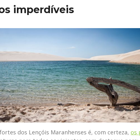
ios imperdíveis
ortes dos Lençóis Maranhenses é, com certeza,
os 