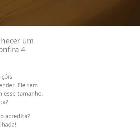
onhecer um
onfira 4
nçóis
nder. Ele tem
om esse tamanho,
ita?
ão acredita?
lhada!