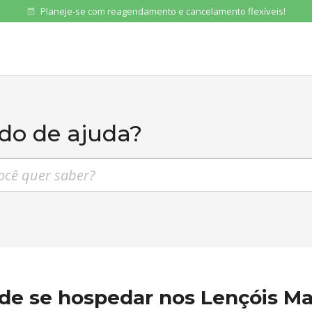
Planeje-se com reagendamento e cancelamento flexíveis!
event_available
do de ajuda?
as frequentes
de se hospedar nos Lençóis M