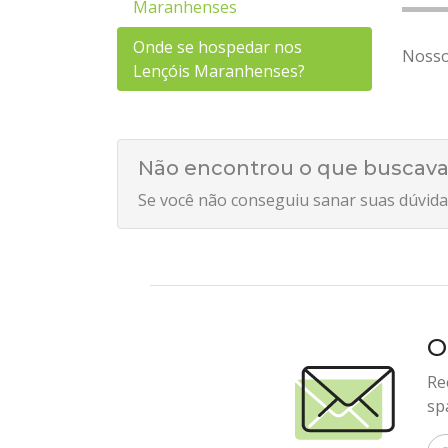
Maranhenses
Onde se hospedar nos
Nosso
Lençóis Maranhenses?
Não encontrou o que buscava
Se você não conseguiu sanar suas dúvida
O
Re
sp
In