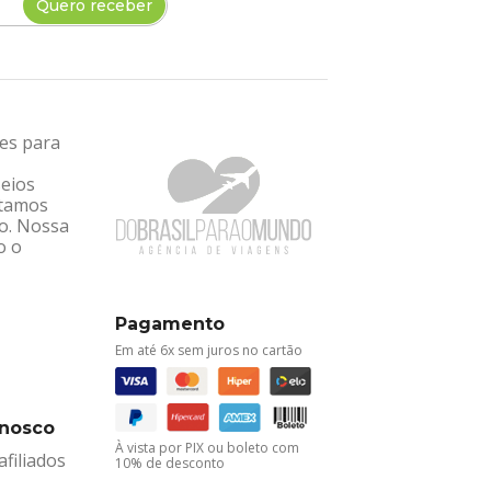
Quero receber
tes para
seios
ntamos
ro. Nossa
o o
Pagamento
Em até 6x sem juros no cartão
onosco
À vista por PIX ou boleto com
filiados
10% de desconto