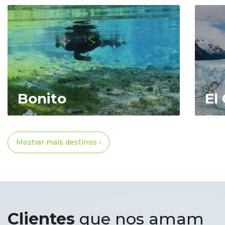
Bonito
El
Mostrar mais destinos ›
Clientes
que nos amam