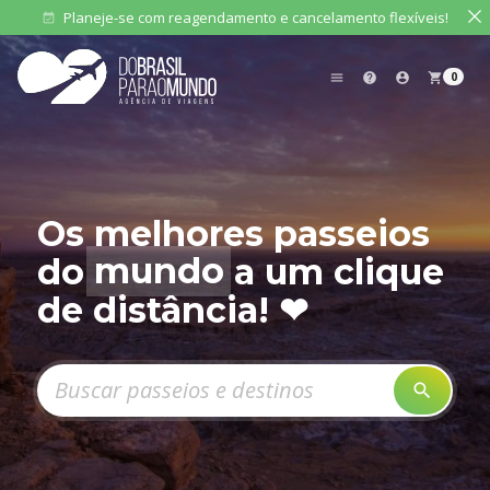
Planeje-se com reagendamento e cancelamento flexíveis!
event_available
0
menu
help
account_circle
shopping_cart
Os melhores passeios
do
mundo
a um clique
de distância! ❤
Pesquisar produtos
search