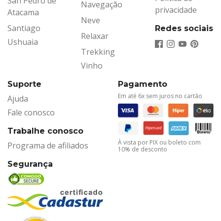
San Pedro de
Navegação
privacidade
Atacama
Neve
Santiago
Redes sociais
Relaxar
Ushuaia
Trekking
Vinho
Suporte
Pagamento
Em até 6x sem juros no cartão
Ajuda
Fale conosco
Trabalhe conosco
À vista por PIX ou boleto com
Programa de afiliados
10% de desconto
Segurança