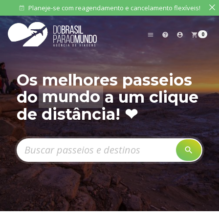
Planeje-se com reagendamento e cancelamento flexíveis!
event_available
0
menu
help
account_circle
shopping_cart
Os melhores passeios
do
mundo
a um clique
de distância! ❤
Pesquisar produtos
search