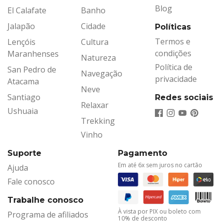
Blog
El Calafate
Banho
Jalapão
Cidade
Políticas
Termos e
Lençóis
Cultura
condições
Maranhenses
Natureza
Política de
San Pedro de
Navegação
privacidade
Atacama
Neve
Santiago
Redes sociais
Relaxar
Ushuaia
Trekking
Vinho
Suporte
Pagamento
Em até 6x sem juros no cartão
Ajuda
Fale conosco
Trabalhe conosco
À vista por PIX ou boleto com
Programa de afiliados
10% de desconto