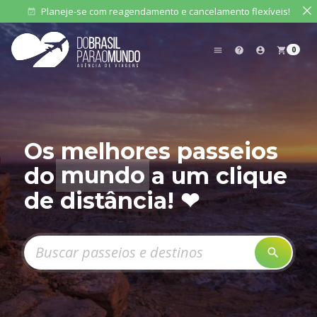
Planeje-se com reagendamento e cancelamento flexíveis!
event_available
0
menu
help
account_circle
shopping_cart
Os melhores passeios
do
mundo
a um clique
de distância! ❤
Pesquisar produtos
search