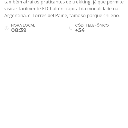
também atrai os praticantes de trekking, já que permite
visitar facilmente El Chaltén, capital da modalidade na
Argentina, e Torres del Paine, famoso parque chileno.
HORA LOCAL
CÓD. TELEFÔNICO
access_time
phone
08:39
+54