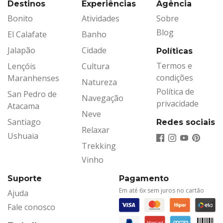
Destinos
Experiências
Agência
Bonito
Atividades
Sobre
Blog
El Calafate
Banho
Jalapão
Cidade
Políticas
Termos e
Lençóis
Cultura
condições
Maranhenses
Natureza
Política de
San Pedro de
Navegação
privacidade
Atacama
Neve
Santiago
Redes sociais
Relaxar
Ushuaia
Trekking
Vinho
Suporte
Pagamento
Em até 6x sem juros no cartão
Ajuda
Fale conosco