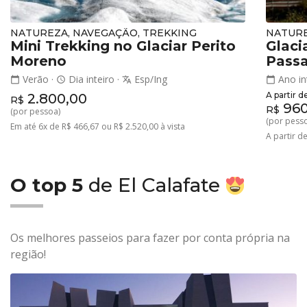
NATUREZA, NAVEGAÇÃO, TREKKING
NATUR
Mini Trekking no Glaciar Perito
Glaci
Moreno
Passa
Verão
·
Dia inteiro
·
Esp/Ing
Ano in
calendar_today
schedule
translate
calendar_today
A partir d
2.800,00
R$
960
R$
(por pessoa)
(por pess
Em até 6x de R$ 466,67 ou R$ 2.520,00 à vista
A partir d
O top 5
de El Calafate
Os melhores passeios para fazer por conta própria na
região!