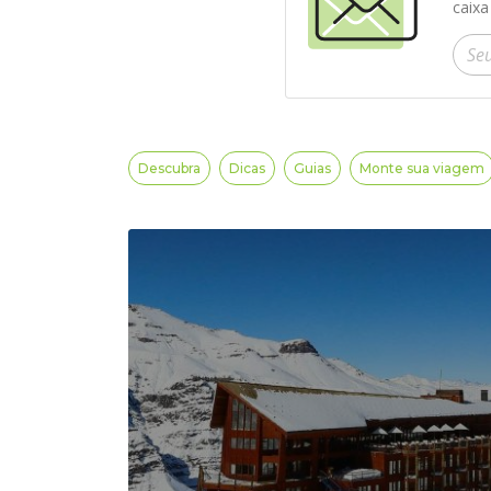
caixa
Insir
Descubra
Dicas
Guias
Monte sua viagem