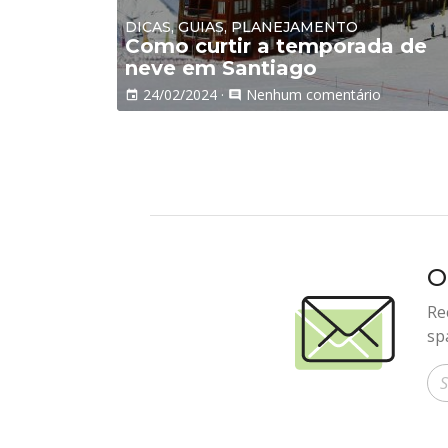
DICAS, GUIAS, PLANEJAMENTO
Como curtir a temporada de
neve em Santiago
24/02/2024
·
Nenhum comentário
event
comment
O
Re
sp
In