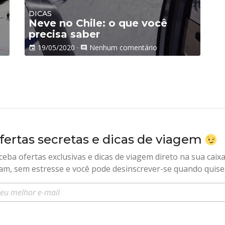
DICAS
Neve no Chile: o que você
precisa saber
19/05/2020
·
Nenhum comentário
event
comment
fertas secretas e dicas de viagem
ceba ofertas exclusivas e dicas de viagem direto na sua caix
am, sem estresse e você pode desinscrever-se quando quise
sira seu e-mail