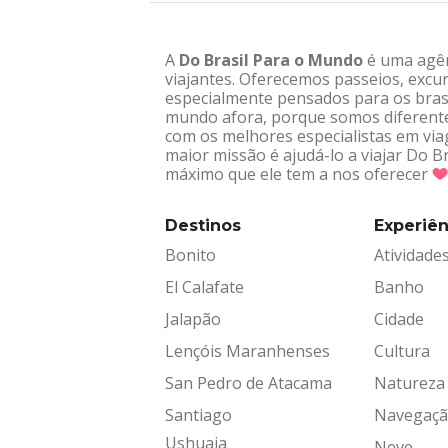
A
Do Brasil Para o Mundo
é uma agênc
viajantes. Oferecemos passeios, excur
especialmente pensados para os brasi
mundo afora, porque somos diferentes
com os melhores especialistas em via
maior missão é ajudá-lo a viajar Do 
máximo que ele tem a nos oferecer
Destinos
Experiên
Bonito
Atividade
El Calafate
Banho
Jalapão
Cidade
Lençóis Maranhenses
Cultura
San Pedro de Atacama
Natureza
Santiago
Navegaç
Ushuaia
Neve