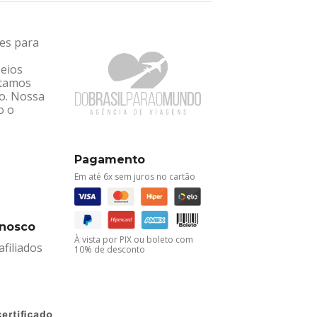
tes para
seios
ntamos
ro. Nossa
o o
Pagamento
Em até 6x sem juros no cartão
onosco
À vista por PIX ou boleto com
filiados
10% de desconto