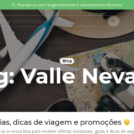
Planeje-se com reagendamento e cancelamento flexíveis!
event_available
rodutos
search
Blog
g:
Valle Nev
ias, dicas de viagem e promoções
-se a nossa lista para receber ofertas exclusivas, guias e dicas de v