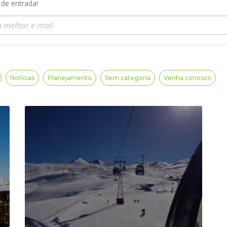
 de entrada!
a seu e-mail
Notícias
Planejamento
Sem categoria
Venha conosco