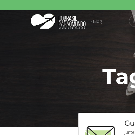
Pesquisar p
› Blog
Ta
Gu
Junte