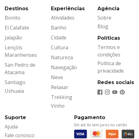
Destinos
Experiências
Agência
Bonito
Atividades
Sobre
Blog
El Calafate
Banho
Jalapão
Cidade
Políticas
Termos e
Lençóis
Cultura
condições
Maranhenses
Natureza
Política de
San Pedro de
Navegação
privacidade
Atacama
Neve
Santiago
Redes sociais
Relaxar
Ushuaia
Trekking
Vinho
Suporte
Pagamento
Em até 6x sem juros no cartão
Ajuda
Fale conosco