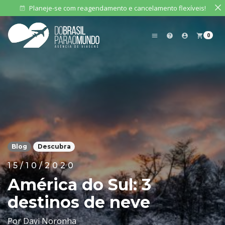
Planeje-se com reagendamento e cancelamento flexíveis!
event_available
0
menu
help
account_circle
shopping_cart
Blog
Descubra
15/10/2020
América do Sul: 3
destinos de neve
Por Davi Noronha