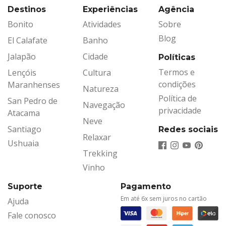
Destinos
Experiências
Agência
Bonito
Atividades
Sobre
Blog
El Calafate
Banho
Jalapão
Cidade
Políticas
Termos e
Lençóis
Cultura
condições
Maranhenses
Natureza
Política de
San Pedro de
Navegação
privacidade
Atacama
Neve
Santiago
Redes sociais
Relaxar
Ushuaia
Trekking
Vinho
Suporte
Pagamento
Em até 6x sem juros no cartão
Ajuda
Fale conosco