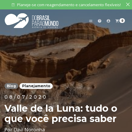
Planeje-se com reagendamento e cancelamento flexíveis!
event_available
0
menu
help
account_circle
shopping_cart
Blog
Planejamento
08/07/2020
Valle de la Luna: tudo o
que você precisa saber
Por Davi Noronha