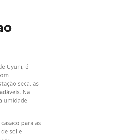
ao
de Uyuni, é
 com
tação seca, as
adáveis. Na
 a umidade
 casaco para as
de sol e
iais,