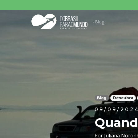
Pesqu
› Blog
Blog
Descubra
09/09/202
Quando
Por Juliana Noron