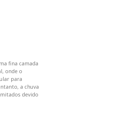
uma fina camada
l, onde o
ular para
entanto, a chuva
limitados devido