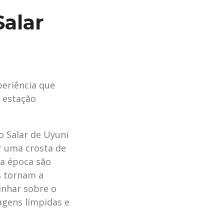
Salar
periência que
a estação
o Salar de Uyuni
r uma crosta de
sa época são
s tornam a
inhar sobre o
sagens límpidas e