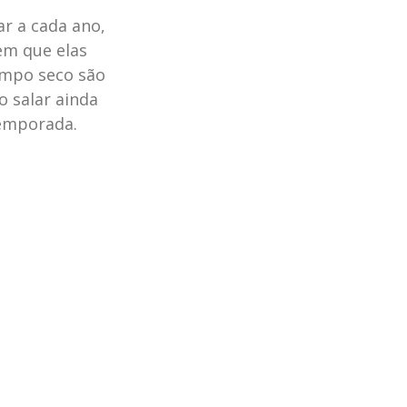
r a cada ano,
em que elas
empo seco são
o salar ainda
temporada.