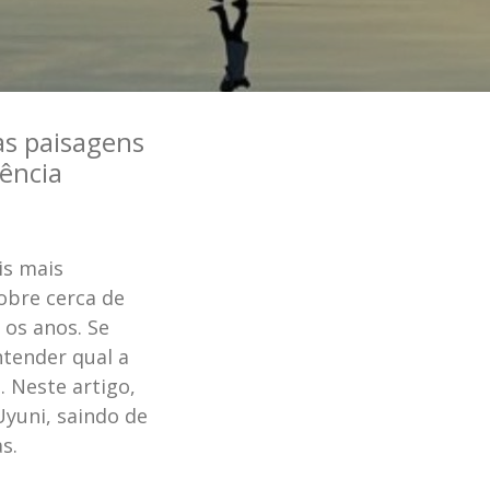
as paisagens
ência
is mais
obre cerca de
 os anos. Se
ntender qual a
. Neste artigo,
Uyuni, saindo de
s.