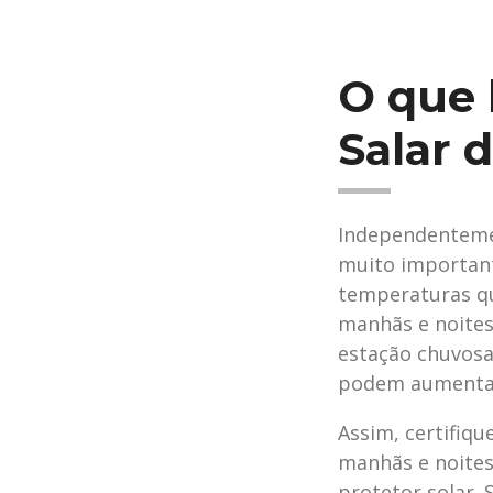
O que 
Salar 
Independentemen
muito important
temperaturas qu
manhãs e noites
estação chuvosa
podem aumentar 
Assim, certifiq
manhãs e noites 
protetor solar. 