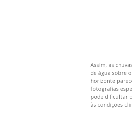
Assim, as chuva
de água sobre o 
horizonte parec
fotografias esp
pode dificultar 
às condições cli