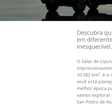
Descubra qua
em diferente
inesquecível
O Salar de Uyuni
impressionantes 
10.582 km², é o 
você está plane
melhor época par
vamos explorar a
San Pedro de At