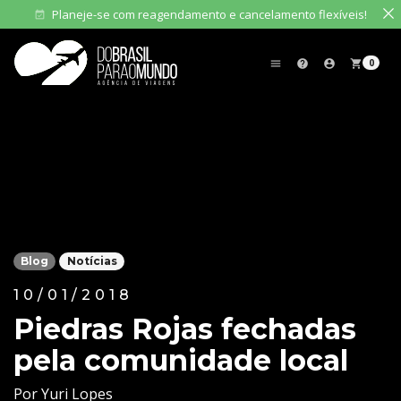
Planeje-se com reagendamento e cancelamento flexíveis!
event_available
0
menu
help
account_circle
shopping_cart
Blog
Notícias
10/01/2018
Piedras Rojas fechadas
pela comunidade local
Por Yuri Lopes